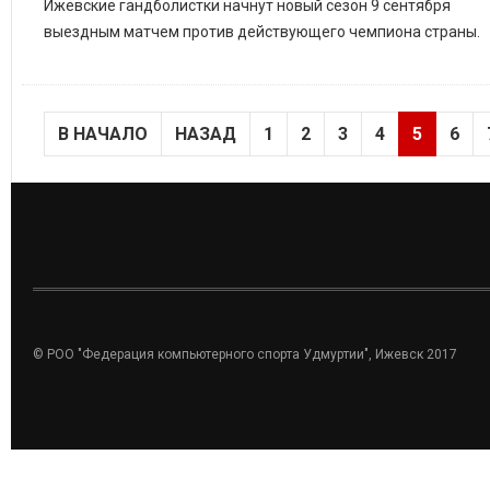
Ижевские гандболистки начнут новый сезон 9 сентября
выездным матчем против действующего чемпиона страны.
© Яна Рафикова
В НАЧАЛО
НАЗАД
1
2
3
4
5
6
© РОО "Федерация компьютерного спорта Удмуртии", Ижевск 2017